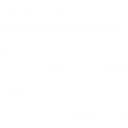
Torben
Andelsboligforeningen Falstersgade 4
Vores ejerforeningen har med begejstring brugt Dalbøge E
kombination af rengøring som passer bedst til os.
Det er 
behov ændres. Det er i et imødekommende personale som g
Louise
Kaserneboulevarden 17
Vi er glade for vores samarbejde med Dalbøge.
De er stab
med det.
Mikkel
Tage Hansens Gade
Dalbøge Ejendomsservice har stået for trappevask og vind
ejendomsservice har leveret
grundig og professionel ren
vores ønsker og går meget op i vores tilfredshed. Vi anbef
vinduesvask.