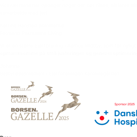
viceværterne har opdaget noget der bør tilses, afklares ell
samarbejde med jer!
Katrine Hansted Bommarius
Formand Pakhusene Living
Vi er en større Ejerforening i Aarhus Midtby, som for nyligt
opmærksomme på små justeringer og generel optimerin
Johanna
Bestyrelsesmedlem i Ejerforeningen Karolinegården