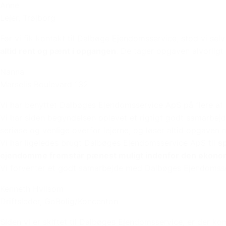
Anne
Lejer, Trøjborg
Før vi fik kontakt til Dalbøge Ejendomsservice, stod vi sel
altid rent og pænt i opgangen
. De tager opgaven alvorligt
Nanna
Marselis Boulevard 132
Vi har benyttet Dalbøges Ejendomsservice ApS på flere af
Vi har siden begyndelsen oplevet et rigtigt godt samarbej
seriøse og venlige overfor lejerne, og løser altid opgaven 
Vi har ligeledes brugt Dalbøges Ejendomsservice ApS til
s
ejendomme fremstår pænest muligt indenfor den økonom
Vi forventer et godt samarbejde med Dalbøges Ejendomss
Kenneth Hvilsom
Driftsleder, GoBolig/Koncenton
Siden vi er skiftet til Dalbøges Ejendomsservice, er der 