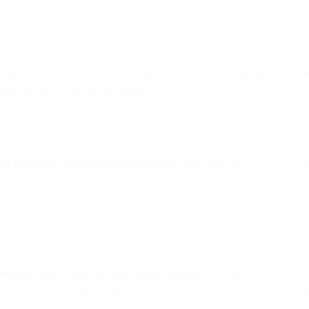
jendomsservice ApS til rengøring af både for- og bagtrapp
super, at vi løbende har kunne tilpasse vores rengøring efte
ør et godt stykke arbejde.
ile og løser opgaverne ordentligt.
Har man brug for at få 
uespudsning i vores trappeopgang på Søndre Ringgade 21 i 
gøring i både sommer og vintersæson
, så trappen altid st
aler derfor Dalbøge Ejendomsservice til andre ejerforeninge