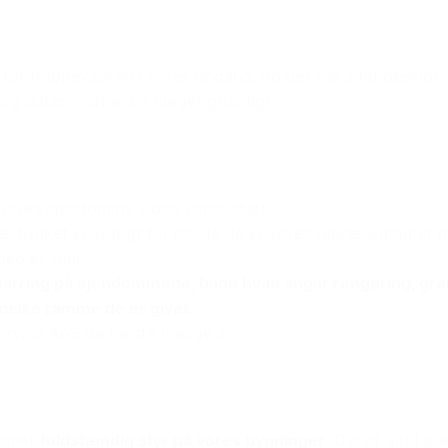
v for trappevasken i vores opgang, og det var altid beskidt.
 og udfører arbejdet meget grundigt.
 vores ejendomme siden vores start.
de, hvilket er vigtigt for os, da de er vores repræsentant
med et smil.
parring på ejendommene, både hvad angår rengøring, gr
iske ramme de er givet
.
ervice ApS de næste mange år.
kommet
fuldstændig styr på vores bygninger
. Der er altid p