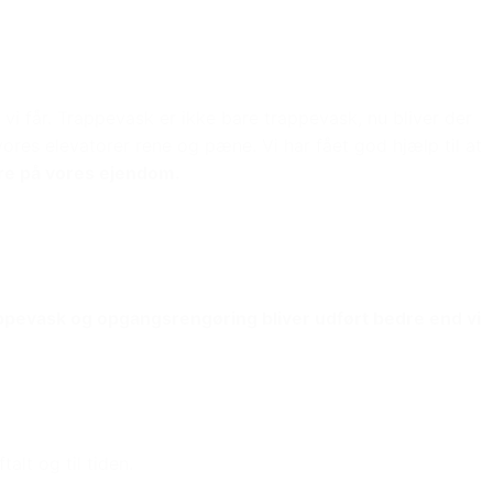
vi får. Trappevask er ikke bare trappevask, nu bliver der
vores elevatorer rene og pæne. Vi har fået god hjælp til at
re på vores ejendom.
ppevask og opgangsrengøring bliver udført bedre end vi
alt og til tiden.