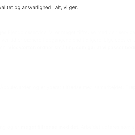
litet og ansvarlighed i alt, vi gør.
ges Ejendomsservice. Vi er meget tilfredse med den service 
nhver tid er pænere i opgangene end tidligere. Ligeledes er 
pæn.
Viceværten ordner små ting som gør at vi passer bed
Åboulevarden og er yderst tilfredse med samarbejdet.
Tra
ang og er
meget tilfredse med det
. Arbejdet udføres som aft