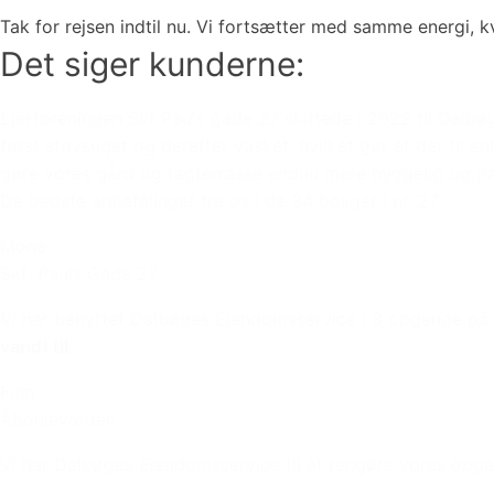
Tak for rejsen indtil nu. Vi fortsætter med samme energi, kva
Det siger kunderne:
Ejerforeningen Skt Pauls gade 27 skiftede i 2022 til Dalbø
først støvsuget og derefter vasket, hvilket gør at der til e
gøre vores gård og tagterrasse endnu mere hyggelig og 
De bedste anbefalinger fra os i de 34 boliger i nr. 27
Mona
Skt. Pauls Gade 27
Vi har benyttet Dalbøges Ejendomsservice i 3 opgange på 
vandt til.
Finn
Åboulevarden
Vi har Dalbøges Ejendomsservice til at rengøre vores opg