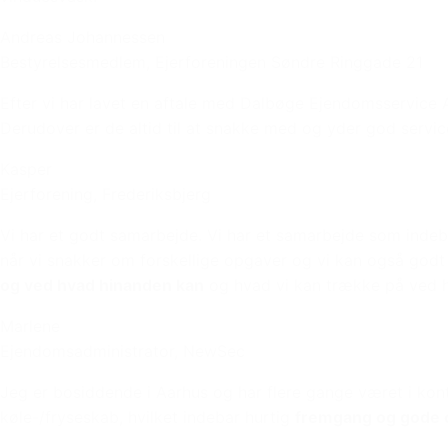
Andreas Johannessen
Bestyrelsesmedlem, Ejerforeningen Søndre Ringgade 21
Efter vi har lavet en aftale med Dalbøge Ejendomsservice
Derudover er de altid til at snakke med og yder god servic
Kasper
Ejerforening, Frederiksbjerg
Vi har et godt samarbejde. Vi har et samarbejde som indebæ
når vi snakker om forskellige opgaver og vi kan også godt 
og ved hvad hinanden kan
og hvad vi kan trække på ved 
Marlene
Ejendomsadministrator, NewSec
Jeg er bosiddende i Aarhus og har flere gange været i ko
køle-/fryseskab, hvilket indebar hurtig
fremgang og gode o