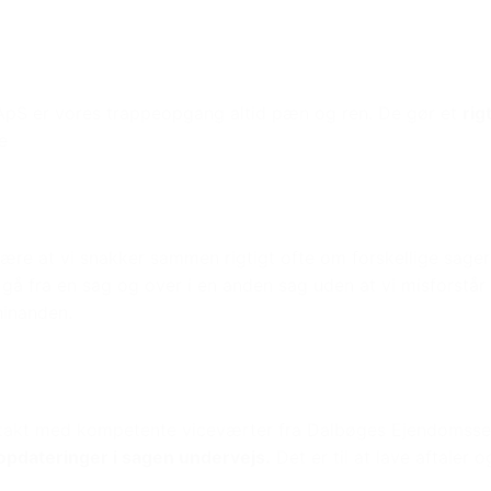
 ApS er vores trappeopgang altid pæn og ren. De gør et
rig
e
re at vi snakker sammen rigtigt ofte om forskellige sager 
gå fra en sag og over i en anden sag uden at vi misforstår
hinanden.
ntakt med kompetente viceværter fra Dalbøges Ejendomsserv
pdateringer i sagen undervejs.
Det er til at lave aftaler