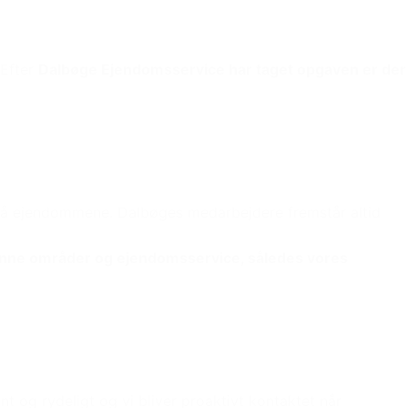
 Efter
Dalbøge Ejendomsservice har taget opgaven er der
er på ejendommene. Dalbøges medarbejdere fremstår altid
ønne områder og ejendomsservice, således vores
ænt og rydeligt og vi bliver proaktivt kontaktet når