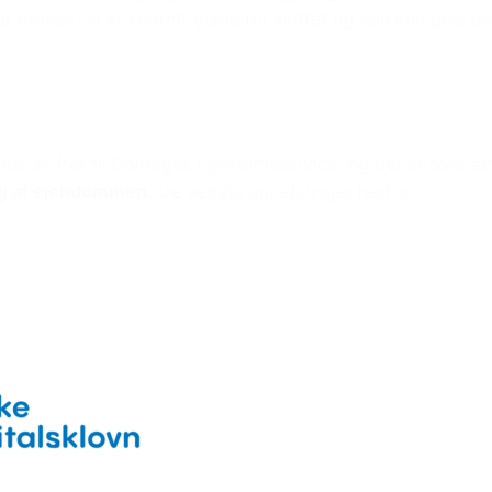
er ordnes. Vi er enormt glade for skiftet og kan kun give de
 har skiftet til Dalbøges Ejendomsservice, og det er over al
g af ejendommen.
De bedste anbefalinger herfra.