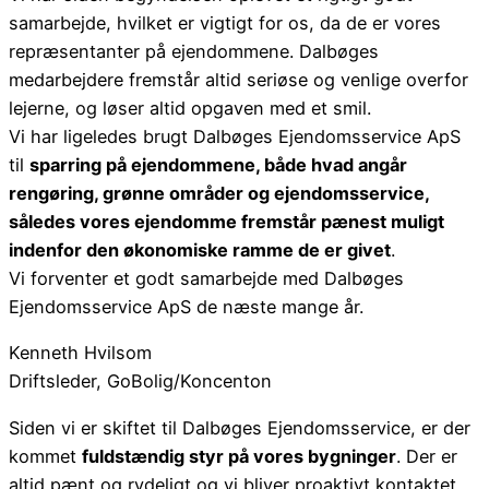
samarbejde, hvilket er vigtigt for os, da de er vores
repræsentanter på ejendommene. Dalbøges
medarbejdere fremstår altid seriøse og venlige overfor
lejerne, og løser altid opgaven med et smil.
Vi har ligeledes brugt Dalbøges Ejendomsservice ApS
til
sparring på ejendommene, både hvad angår
rengøring, grønne områder og ejendomsservice,
således vores ejendomme fremstår pænest muligt
indenfor den økonomiske ramme de er givet
.
Vi forventer et godt samarbejde med Dalbøges
Ejendomsservice ApS de næste mange år.
Kenneth Hvilsom
Driftsleder, GoBolig/Koncenton
Siden vi er skiftet til Dalbøges Ejendomsservice, er der
kommet
fuldstændig styr på vores bygninger
. Der er
altid pænt og rydeligt og vi bliver proaktivt kontaktet