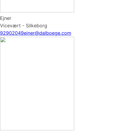
Ejner
Vicevært - Silkeborg
92902049
ejner@dalboege.com