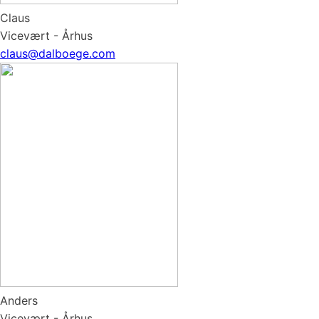
Claus
Vicevært - Århus
claus@dalboege.com
Anders
Vicevært - Århus