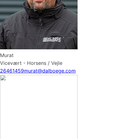
Murat
Vicevært - Horsens / Vejle
26461459
murat@dalboege.com