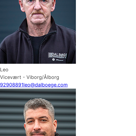
Leo
Vicevært - Viborg/Ålborg
92908891
leo@dalboege.com