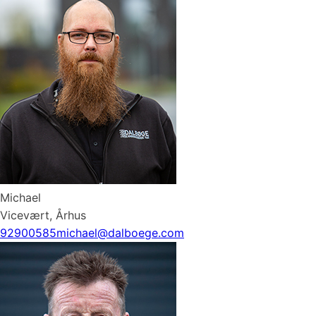
Michael
Vicevært, Århus
92900585
michael@dalboege.com