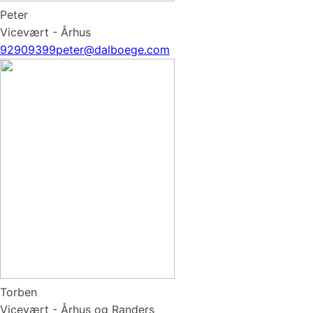
Peter
Vicevært - Århus
92909399
peter@dalboege.com
Torben
Vicevært - Århus og Randers