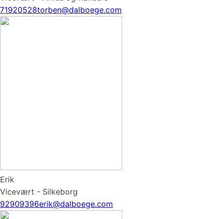
71920528
torben@dalboege.com
Erik
Vicevært - Silkeborg
92909396
erik@dalboege.com