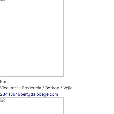
Per
Vicevært - Fredericia / Børkop / Vejle
28443649
per@dalboege.com