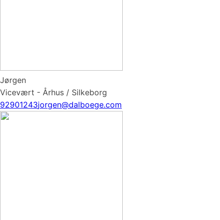
Jørgen
Vicevært - Århus / Silkeborg
92901243
jorgen@dalboege.com