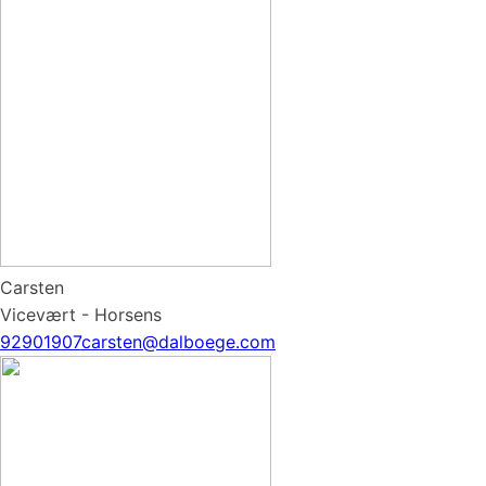
Carsten
Vicevært - Horsens
92901907
carsten@dalboege.com