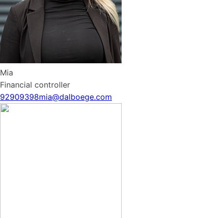
Mia
Financial controller
92909398
mia@dalboege.com