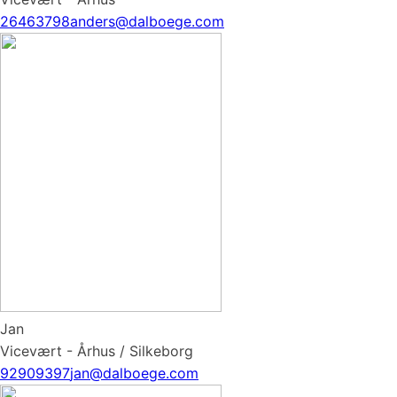
26463798
anders@dalboege.com
Jan
Vicevært - Århus / Silkeborg
92909397
jan@dalboege.com