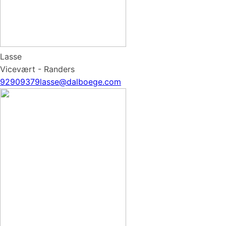
Lasse
Vicevært - Randers
92909379
lasse@dalboege.com