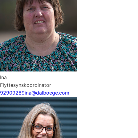
Ina
Flyttesynskoordinator
92909289
ina@dalboege.com