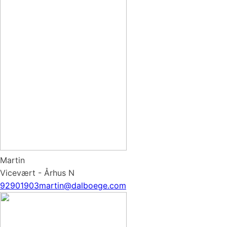
Martin
Vicevært - Århus N
92901903
martin@dalboege.com