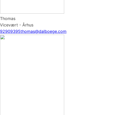
Thomas
Vicevært - Århus
92909395
thomas@dalboege.com