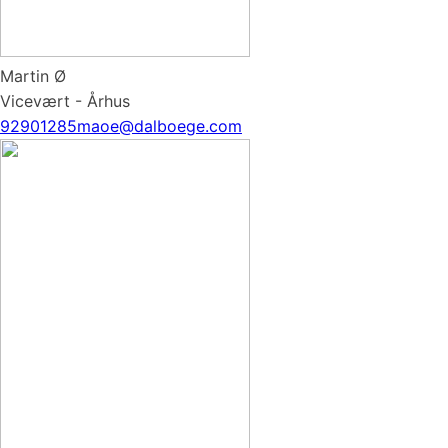
Martin Ø
Vicevært - Århus
92901285
maoe@dalboege.com