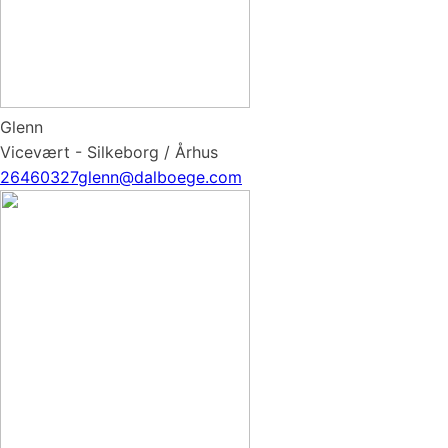
Glenn
Vicevært - Silkeborg / Århus
26460327
glenn@dalboege.com