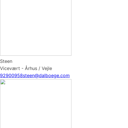
Steen
Vicevært - Århus / Vejle
92900958
steen@dalboege.com