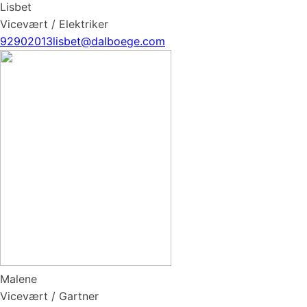
Lisbet
Vicevært / Elektriker
92902013
lisbet@dalboege.com
Malene
Vicevært / Gartner