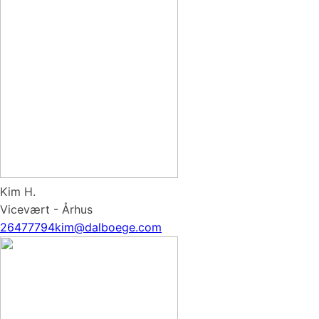
Kim H.
Vicevært - Århus
26477794
kim@dalboege.com