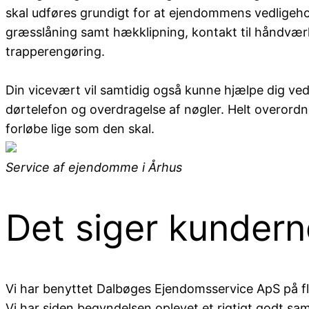
skal udføres grundigt for at ejendommens vedligehol
græsslåning samt hækklipning, kontakt til håndvæ
trapperengøring.
Din vicevært vil samtidig også kunne hjælpe dig ved 
dørtelefon og overdragelse af nøgler. Helt overordn
forløbe lige som den skal.
Service af ejendomme i Århus
Det siger kundern
Vi har benyttet Dalbøges Ejendomsservice ApS på fl
Vi har siden begyndelsen oplevet et rigtigt godt sa