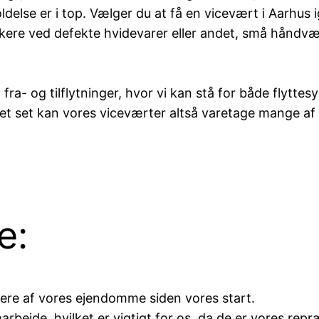
delse er i top. Vælger du at få en vicevært i Aarhus 
rkere ved defekte hvidevarer eller andet, små hånd
fra- og tilflytninger, hvor vi kan stå for både flytte
et set kan vores viceværter altså varetage mange af d
e:
ere af vores ejendomme siden vores start.
marbejde, hvilket er vigtigt for os, da de er vores 