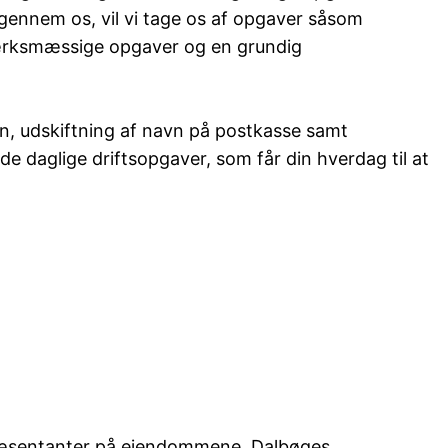
igennem os, vil vi tage os af opgaver såsom
værksmæssige opgaver og en grundig
syn, udskiftning af navn på postkasse samt
e daglige driftsopgaver, som får din hverdag til at
repræsentanter på ejendommene. Dalbøges