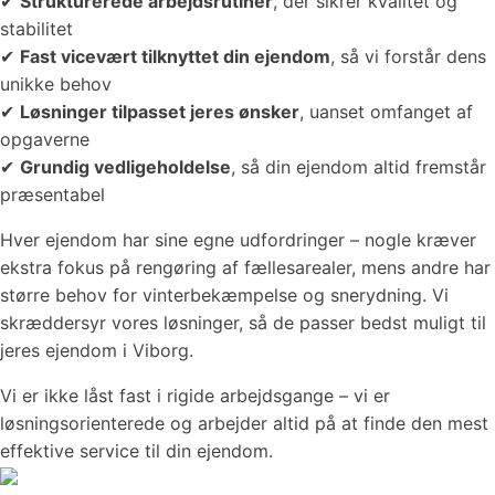
✔
Strukturerede arbejdsrutiner
, der sikrer kvalitet og
stabilitet
✔
Fast vicevært tilknyttet din ejendom
, så vi forstår dens
unikke behov
✔
Løsninger tilpasset jeres ønsker
, uanset omfanget af
opgaverne
✔
Grundig vedligeholdelse
, så din ejendom altid fremstår
præsentabel
Hver ejendom har sine egne udfordringer – nogle kræver
ekstra fokus på rengøring af fællesarealer, mens andre har
større behov for vinterbekæmpelse og snerydning. Vi
skræddersyr vores løsninger, så de passer bedst muligt til
jeres ejendom i Viborg.
Vi er ikke låst fast i rigide arbejdsgange – vi er
løsningsorienterede og arbejder altid på at finde den mest
effektive service til din ejendom.